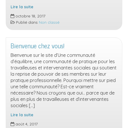
Lire la suite
Le
octobre 18, 2017
webinaire
Publié dans
Non classé
sur
la
surcharge
Bienvenue chez vous!
de
travail
Bienvenue sur le site d’Une communauté
:
d’équilibre, une communauté de pratique pour les
un
travailleuses et intervenantes sociales qui soutient
succès!
la reprise de pouvoir de ses membres sur leur
pratique professionnelle. Pourquoi mettre sur pied
une telle communauté? Est-ce vraiment
nécessaire? Nous croyons que oui… parce que de
plus en plus de travailleuses et d’intervenantes
sociales […]
Lire la suite
Bienvenue
août 4, 2017
chez