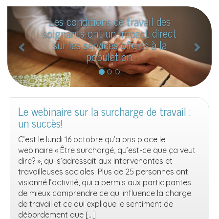
P
S
Les conditions de travail des
r
u
soignants ont un impact direct
é
i
sur les services offerts à la
c
v
population.
e
a
d
n
e
t
n
Le webinaire sur la surcharge de travail :
un succès!
t
C’est le lundi 16 octobre qu’a pris place le
webinaire « Être surchargé, qu’est-ce que ça veut
dire? », qui s’adressait aux intervenantes et
travailleuses sociales. Plus de 25 personnes ont
visionné l’activité, qui a permis aux participantes
de mieux comprendre ce qui influence la charge
de travail et ce qui explique le sentiment de
débordement que […]